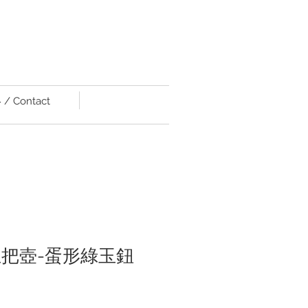
/ Contact
5)正把壺-蛋形綠玉鈕