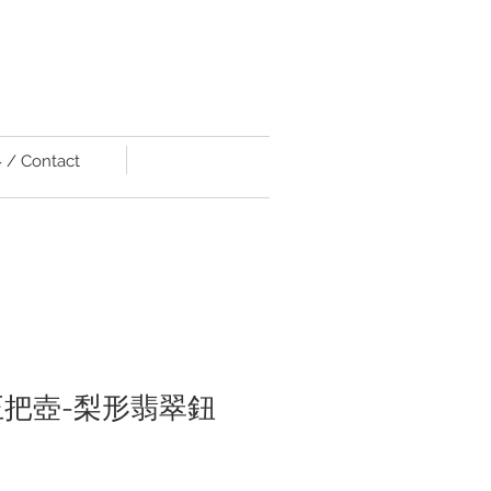
/ Contact
0)正把壺-梨形翡翠鈕